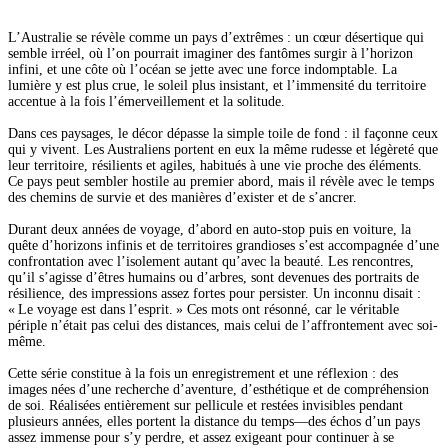
L’Australie se révèle comme un pays d’extrêmes : un cœur désertique qui
semble irréel, où l’on pourrait imaginer des fantômes surgir à l’horizon
infini, et une côte où l’océan se jette avec une force indomptable. La
lumière y est plus crue, le soleil plus insistant, et l’immensité du territoire
accentue à la fois l’émerveillement et la solitude.
Dans ces paysages, le décor dépasse la simple toile de fond : il façonne ceux
qui y vivent. Les Australiens portent en eux la même rudesse et légèreté que
leur territoire, résilients et agiles, habitués à une vie proche des éléments.
Ce pays peut sembler hostile au premier abord, mais il révèle avec le temps
des chemins de survie et des manières d’exister et de s’ancrer.
Durant deux années de voyage, d’abord en auto-stop puis en voiture, la
quête d’horizons infinis et de territoires grandioses s’est accompagnée d’une
confrontation avec l’isolement autant qu’avec la beauté. Les rencontres,
qu’il s’agisse d’êtres humains ou d’arbres, sont devenues des portraits de
résilience, des impressions assez fortes pour persister. Un inconnu disait :
« Le voyage est dans l’esprit. » Ces mots ont résonné, car le véritable
périple n’était pas celui des distances, mais celui de l’affrontement avec soi-
même.
Cette série constitue à la fois un enregistrement et une réflexion : des
images nées d’une recherche d’aventure, d’esthétique et de compréhension
de soi. Réalisées entièrement sur pellicule et restées invisibles pendant
plusieurs années, elles portent la distance du temps—des échos d’un pays
assez immense pour s’y perdre, et assez exigeant pour continuer à se