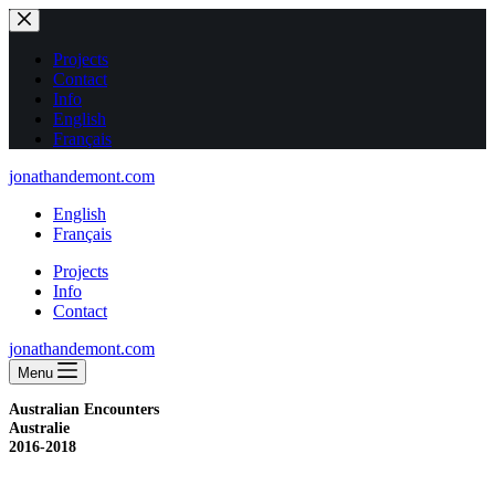
Passer
au
contenu
Projects
Contact
Info
English
Français
jonathandemont.com
English
Français
Projects
Info
Contact
jonathandemont.com
Menu
Australian Encounters
Australie
2016-2018